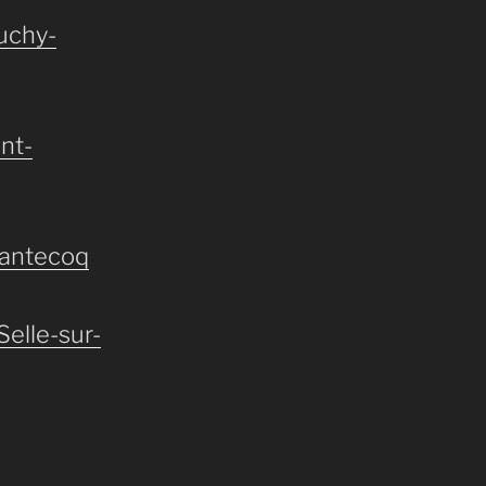
uchy-
nt-
hantecoq
Selle-sur-