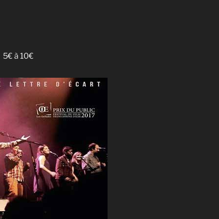
5€ à 10€