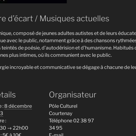
tre d’écart / Musiques actuelles
que, composé de jeunes adultes autistes et de leurs éducate
unique avec le public, notamment grâce à des chansons rythmées
 teintés de poésie, d’autodérision et d’humanisme. Habitués d
nes plus intimes, où ils communient avec le public.
énergie incroyable et communicative se dégage à chacune de le
tails
Organisateur
 :
8 décembre
Pôle Culturel
3
Courtenay
e :
Téléphone
02 38 97
30 → 22h00
34 95
:
5€ à 10€
E-mail