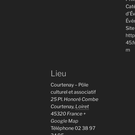
Cat
d’É
Évé
Site 
htt
45.f
m
Lieu
Courtenay – Pôle
culturel et associatif
25 Pl. Honoré Combe
Courtenay
,
Loiret
45320
France
+
Google Map
Téléphone
02 38 97