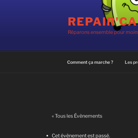
Aller
au
REPAIR'CA
contenu
principal
Réparons ensemble pour moins
Comment ça marche ?
Les pr
« Tous les Évènements
Cet évènement est passé.