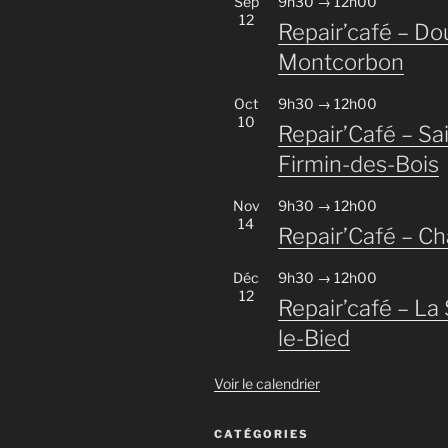
Sep
9h30
→
12h00
12
Repair’café – Do
Montcorbon
Oct
9h30
→
12h00
10
Repair’Café – Sai
Firmin-des-Bois
Nov
9h30
→
12h00
14
Repair’Café – C
Déc
9h30
→
12h00
12
Repair’café – La 
le-Bied
Voir le calendrier
CATÉGORIES