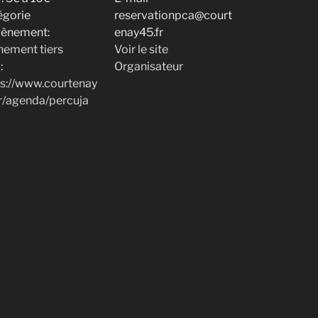
égorie
reservationpca@court
vènement:
enay45.fr
nement tiers
Voir le site
:
Organisateur
ps://www.courtenay
r/agenda/percuja