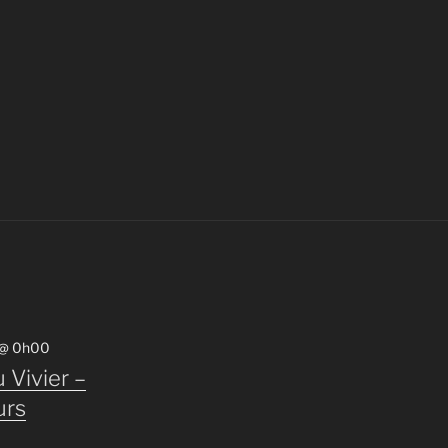
 @ 0h00
 Vivier –
urs