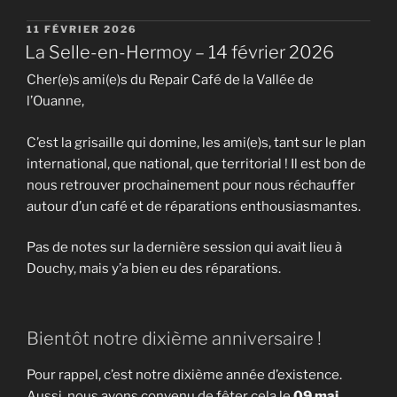
PUBLIÉ
11 FÉVRIER 2026
LE
La Selle-en-Hermoy – 14 février 2026
Cher(e)s ami(e)s du Repair Café de la Vallée de
l’Ouanne,
C’est la grisaille qui domine, les ami(e)s, tant sur le plan
international, que national, que territorial ! Il est bon de
nous retrouver prochainement pour nous réchauffer
autour d’un café et de réparations enthousiasmantes.
Pas de notes sur la dernière session qui avait lieu à
Douchy, mais y’a bien eu des réparations.
Bientôt notre dixième anniversaire !
Pour rappel, c’est notre dixième année d’existence.
Aussi, nous avons convenu de fêter cela le
09 mai