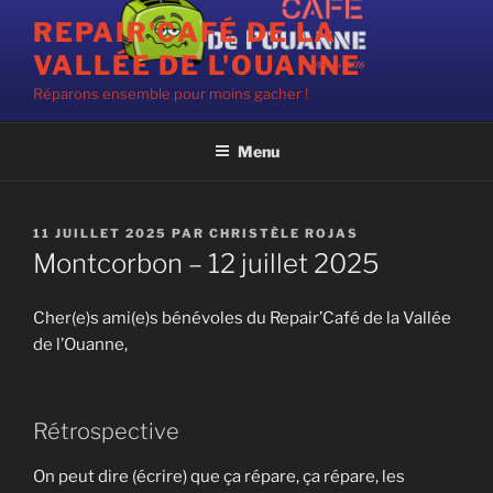
Aller
REPAIR'CAFÉ DE LA
au
VALLÉE DE L'OUANNE
contenu
principal
Réparons ensemble pour moins gacher !
Menu
PUBLIÉ
11 JUILLET 2025
PAR
CHRISTÈLE ROJAS
LE
Montcorbon – 12 juillet 2025
Cher(e)s ami(e)s bénévoles du Repair’Café de la Vallée
de l’Ouanne,
Rétrospective
On peut dire (écrire) que ça répare, ça répare, les