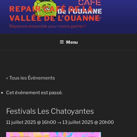
Aller
REPAIR'CAFÉ DE LA
au
VALLÉE DE L'OUANNE
contenu
principal
Réparons ensemble pour moins gacher !
Menu
« Tous les Évènements
Cet évènement est passé.
Festivals Les Chatoyantes
11 juillet 2025 @ 16h00
→
13 juillet 2025 @ 20h00