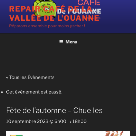
Aller
REPAIR'CAFÉ DE LA
au
VALLÉE DE L'OUANNE
contenu
principal
Réparons ensemble pour moins gacher !
Menu
« Tous les Évènements
Cet évènement est passé.
Fête de l’automne – Chuelles
10 septembre 2023 @ 6h00
→
18h00