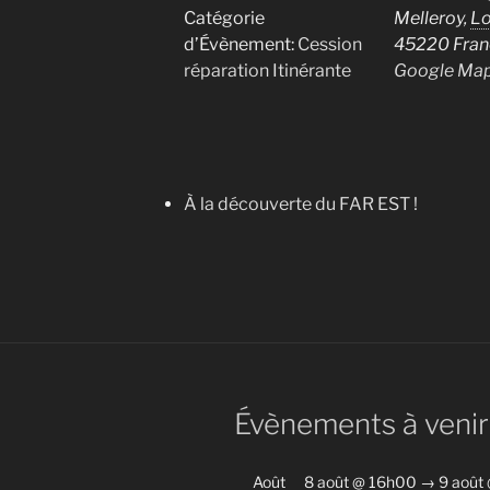
Catégorie
Melleroy
,
Lo
d’Évènement:
Cession
45220
Fran
réparation Itinérante
Google Ma
À la découverte du FAR EST !
Évènements à venir
Août
8 août @ 16h00
→
9 août