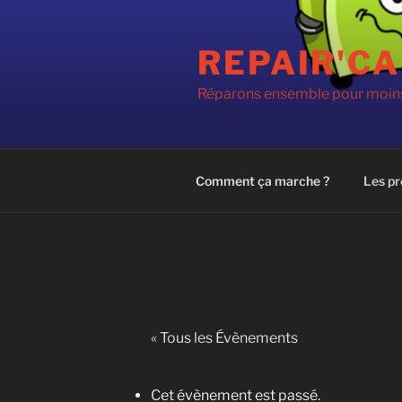
Aller
au
REPAIR'CA
contenu
principal
Réparons ensemble pour moins
Comment ça marche ?
Les pr
« Tous les Évènements
Cet évènement est passé.