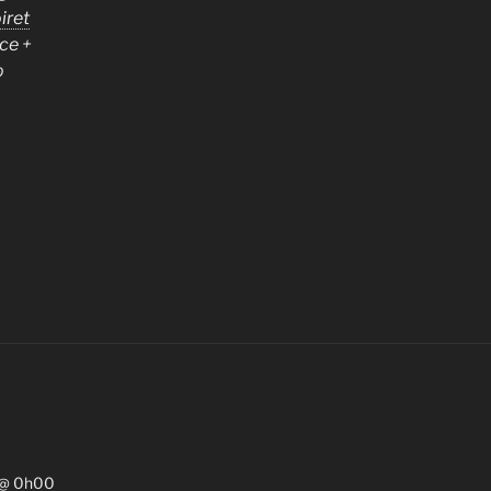
iret
ce
+
p
 @ 0h00