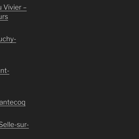
 Vivier –
urs
uchy-
nt-
hantecoq
Selle-sur-