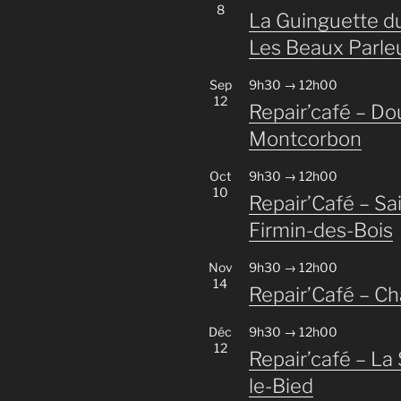
8
La Guinguette du
Les Beaux Parle
Sep
9h30
→
12h00
12
Repair’café – Do
Montcorbon
Oct
9h30
→
12h00
10
Repair’Café – Sai
Firmin-des-Bois
Nov
9h30
→
12h00
14
Repair’Café – C
Déc
9h30
→
12h00
12
Repair’café – La 
le-Bied