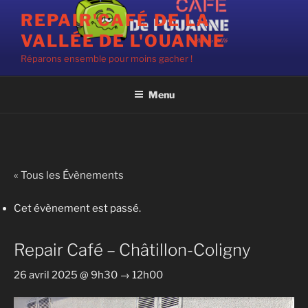
Aller
REPAIR'CAFÉ DE LA
au
VALLÉE DE L'OUANNE
contenu
principal
Réparons ensemble pour moins gacher !
Menu
« Tous les Évènements
Cet évènement est passé.
Repair Café – Châtillon-Coligny
26 avril 2025 @ 9h30
→
12h00