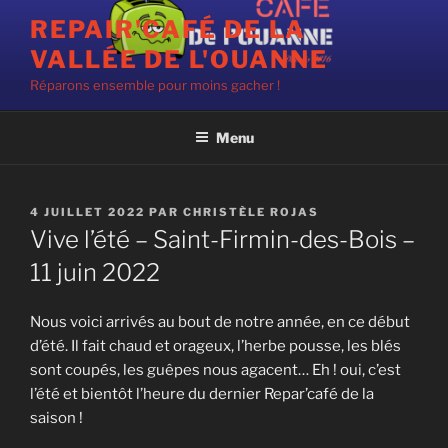
Aller
REPAIR'CAFÉ DE LA
au
VALLÉE DE L'OUANNE
contenu
principal
Réparons ensemble pour moins gacher !
Menu
PUBLIÉ
4 JUILLET 2022
PAR
CHRISTÈLE ROJAS
LE
Vive l’été – Saint-Firmin-des-Bois –
11 juin 2022
Nous voici arrivés au bout de notre année, en ce début
d’été. Il fait chaud et orageux, l’herbe pousse, les blés
sont coupés, les guêpes nous agacent… Eh ! oui, c’est
l’été et bientôt l’heure du dernier Repar’café de la
saison !