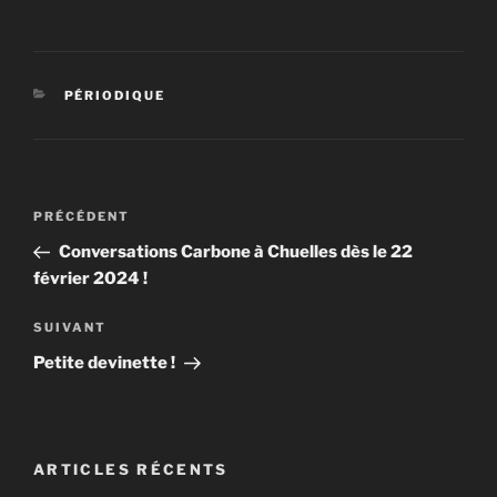
CATÉGORIES
PÉRIODIQUE
Navigation
Article
PRÉCÉDENT
de
précédent
Conversations Carbone à Chuelles dès le 22
l’article
février 2024 !
Article
SUIVANT
suivant
Petite devinette !
ARTICLES RÉCENTS