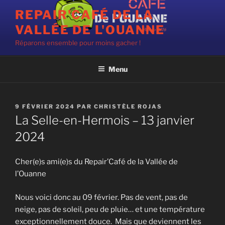
Aller
REPAIR'CAFÉ DE LA
au
VALLÉE DE L'OUANNE
contenu
principal
Réparons ensemble pour moins gacher !
Menu
PUBLIÉ
9 FÉVRIER 2024
PAR
CHRISTÈLE ROJAS
LE
La Selle-en-Hermois – 13 janvier
2024
Cher(e)s ami(e)s du Repair’Café de la Vallée de
l’Ouanne
Nous voici donc au 09 février. Pas de vent, pas de
neige, pas de soleil, peu de pluie… et une température
exceptionnellement douce. Mais que deviennent les