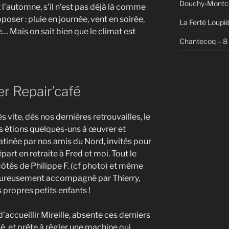
Douchy-Montco
 l’automne, s’il n’est pas déjà là comme
poser : pluie en journée, vent en soirée,
La Ferté Loupi
… Mais on sait bien que le climat est
Chantecoq – 8
er Repair’café
 vite, dès nos dernières retrouvailles, le
ous étions quelques-uns à œuvrer et
matinée par nos amis du Nord, invités pour
part en retraite à Fred et moi. Tout le
côtés de Philippe F. (cf photo) et même
eureusement accompagné par Thierry,
 propres petits enfants !
accueillir Mireille, absente ces derniers
é, et prête à régler une machine qui