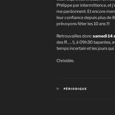
Philippe par intermittence, et j
me pardonnent. Et encore merc
leur confiance depuis plus de 
prévoyons fêter les 10 ans !!!
Retrouvailles donc
samedi 14 
des R….. !), à 09h30 tapantes,
temps incertain et les jours qui
Christèle.
CATÉGORIES
PÉRIODIQUE