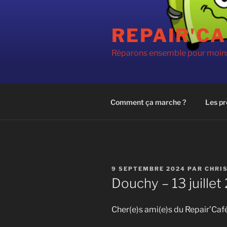
Aller
au
REPAIR'CA
contenu
principal
Réparons ensemble pour moins
Comment ça marche ?
Les pr
PUBLIÉ
9 SEPTEMBRE 2024
PAR
CHRI
LE
Douchy – 13 juillet
Cher(e)s ami(e)s du Repair’Café