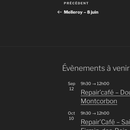
Navigation
Article
PRÉCÉDENT
de
précédent
Melleroy – 8 juin
l’article
Évènements à venir
Sep
9h30
→
12h00
12
Repair’café – Do
Montcorbon
Oct
9h30
→
12h00
10
Repair’Café – Sai