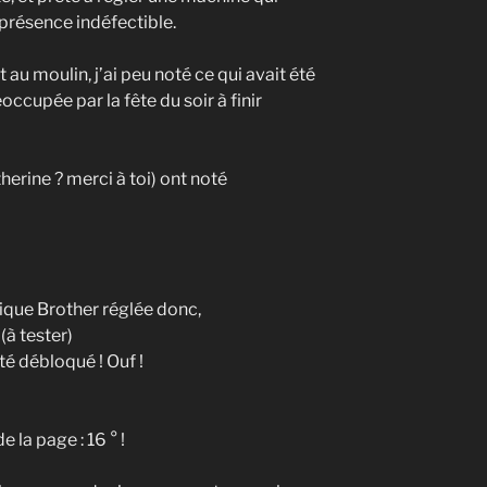
a présence indéfectible.
au moulin, j’ai peu noté ce qui avait été
occupée par la fête du soir à finir
herine ? merci à toi) ont noté
ique Brother réglée donc,
(à tester)
été débloqué ! Ouf !
e la page : 16 ° !