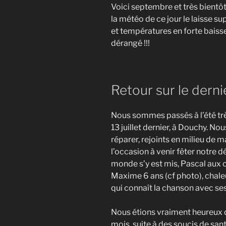
Voici septembre et très bientôt
la météo de ce jour le laisse sup
et températures en forte baisse
dérangé !!!
Retour sur le derni
Nous sommes passés à l’été très
13 juillet dernier, à Douchy. N
réparer, rejoints en milieu de 
l’occasion à venir fêter notre dé
monde s’y est mis, Pascal aux 
Maxime 6 ans (cf photo), chal
qui connaît la chanson avec ses
Nous étions vraiment heureux d’
mois suite à des soucis de sant